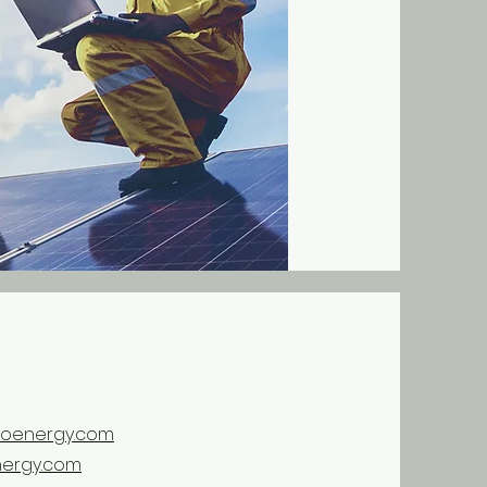
evoenergy.com
nergy.com