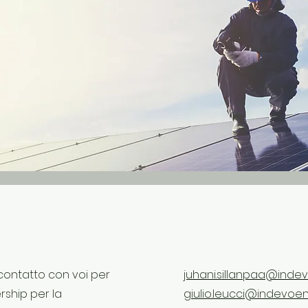
 contatto con voi per
juhani.sillanpaa@ind
rship per la
giulio.leucci@indevoe